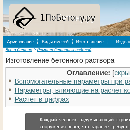
Армирование
Виды смесей
Изготовление
Издел
Всё о бетоне
Ремонт бетонных изделий
Изготовление бетонного раствора
Оглавление:
[
скры
Вспомогательные параметры при р
Параметры, влияющие на расчет ко
Расчет в цифрах
Каждый человек, задумывающий строит
сооружения знает, что заранее требуетс