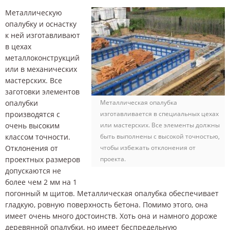
Металлическую
опалубку и оснастку
к ней изготавливают
в цехах
металлоконструкций
или в механических
мастерских. Все
заготовки элементов
опалубки
Металлическая опалубка
производятся с
изготавливается в специальных цехах
очень высоким
или мастерских. Все элементы должны
классом точности.
быть выполнены с высокой точностью,
Отклонения от
чтобы избежать отклонения от
проектных размеров
проекта.
допускаются не
более чем 2 мм на 1
погонный м щитов. Металлическая опалубка обеспечивает
гладкую, ровную поверхность бетона. Помимо этого, она
имеет очень много достоинств. Хоть она и намного дороже
деревянной опалубки, но имеет беспредельную