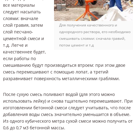
все материалы
следует насыпать
слоями: вначале
слой гравия, затем
Для получения качественного и
слой песчано-
однородного раствора, его необходимо
цементной смеси и
смешивать слоями: сначала гравий,
т.д. Легче и
потом цемент и т.д
качественнее будет,
если работы по
смешиванию будут производиться втроем: при этом двое
смесь перемешивают с помощью лопат, а третий
разравнивает поверхность металлическими граблями.
После сухую смесь поливают водой (для этого можно
использовать лейку) и снова тщательно перемешивают. При
изготовлении бетонной смеси следует учитывать, что после
добавления воды смесь значительно уменьшится в объеме.
Из одного кубического метра сухой смеси можно получить от
0,6 до 0,7 м3 бетонной массы.