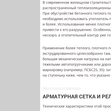
В современном жилищном строительс
распространенный теплоизоляционны
При обустройстве бетонного теплого п
необходимо использовать утеплитель пл
и более. Использование менее плотно
привести к его разрушению. Особенно,
нескоро, а отопительный контур уже го
Применение более теплого, плотного по
экструдированного целесообразно там,
большая механическая нагрузка на нап
тяжелыми автопогрузчиками или доро
маркировку (например, ПСБС25, 35): з
на ступеньку ниже, чем то, что указано
Вернуться к оглавлению
АРМАТУРНАЯ СЕТКА И РЕ
Технические характеристики этой про