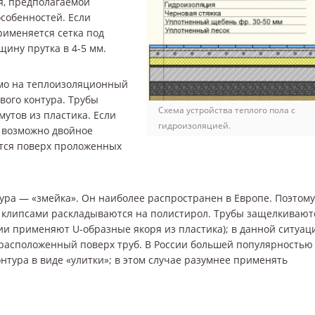
я, предполагаемой
особенностей. Если
рименяется сетка под
щину прутка в 4-5 мм.
ямо на теплоизоляционный
вого контура. Трубы
Схема устройства теплого пола с
мутов из пластика. Если
гидроизоляцией.
о возможно двойное
ется поверх проложенных
тура — «змейка». Он наиболее распространен в Европе. Поэтому
 клипсами раскладываются на полистирол. Трубы защелкивают
ии применяют U-образные якоря из пластика); в данной ситуац
расположенный поверх труб. В России большей популярностью
нтура в виде «улитки»; в этом случае разумнее применять