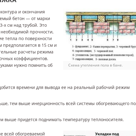
 контура и окончания
емый бетон — от марки
-х см над трубой. Это
я необходимой прочности,
е тепла по поверхности
м предполагается в 15 см и
ительные расчеты режима
вочных коэффициентов.
руками нужно помнить об
Схема утепления пола в бане.
добится времени для вывода ее на реальный рабочий режим
ьше, тем выше инерционность всей системы обогревающего по
ем выше придется поднимать температуру теплоносителя.
е всей обогреваемой