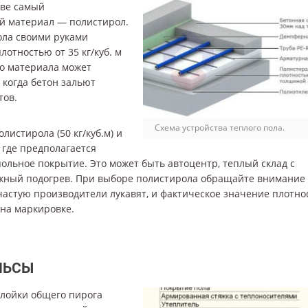
тве самый
й материал — полистирол.
ола своими руками
отностью от 35 кг/куб. м
го материала может
 когда бетон зальют
тов.
Схема устройства теплого пола.
листирола (50 кг/куб.м) и
 где предполагается
ольное покрытие. Это может быть автоцентр, теплый склад с
жный подогрев. При выборе полистирола обращайте внимание
ачастую производители лукавят, и фактическое значение плотно
 на маркировке.
ЛЬСЫ
слойки общего пирога