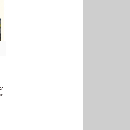
ся
ии