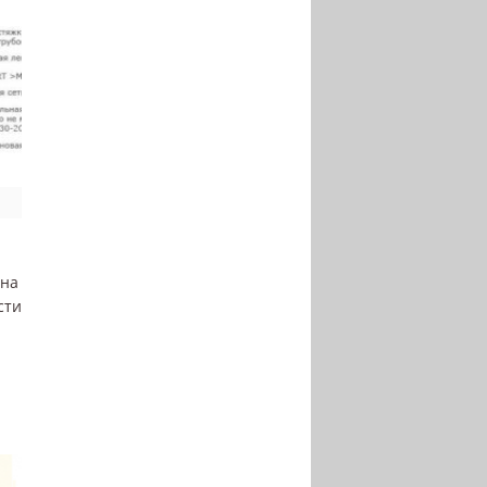
 на
сти