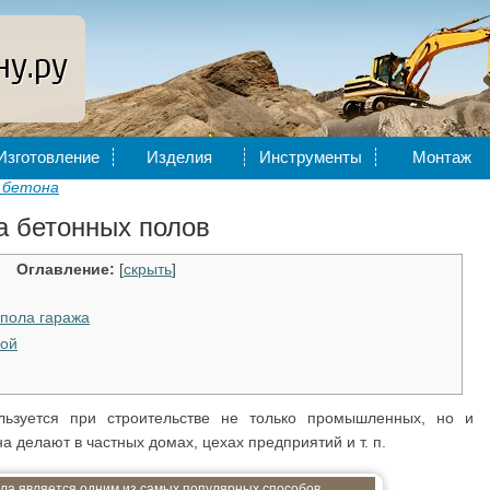
Изготовление
Изделия
Инструменты
Монтаж
 бетона
а бетонных полов
Оглавление:
[
скрыть
]
 пола гаража
ной
льзуется при строительстве не только промышленных, но и
а делают в частных домах, цехах предприятий и т. п.
ла является одним из самых популярных способов