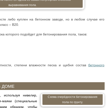
выравнивания пола.
есте либо куплен на бетонном заводе, но в любом случае его
класс – В20.
ка которого подойдет для бетонирования пола, таков:
упности, степени влажности песка и щебня состав
бетонного
В ДОМЕ
, используя нивелир,
Схема очерёдности бетонирования
и-маяки (специальные
пола по грунту.
аким образом, чтобы