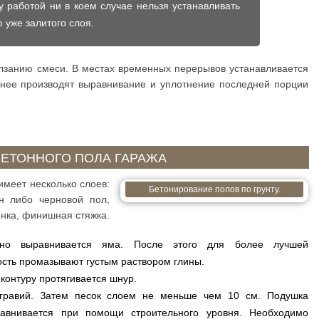
 работой ни в коем случае нельзя устанавливать
 уже залитого слоя.
лзанию смеси. В местах временных перерывов устанавливается
 нее производят выравнивание и уплотнение последней порции
ЕТОННОГО ПОЛА ГАРАЖА
имеет несколько слоев:
Бетонирование полов по грунту.
н либо черновой пол,
енка, финишная стяжка.
ьно выравнивается яма. После этого для более лучшей
ость промазывают густым раствором глины.
 контуру протягивается шнур.
гравий. Затем песок слоем не меньше чем 10 см. Подушка
авнивается при помощи строительного уровня. Необходимо