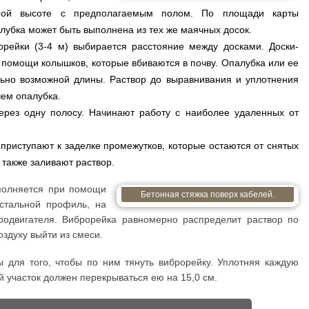
ной высоте с предполагаемым полом. По площади карты
лубка может быть выполнена из тех же маячных досок.
орейки (3-4 м) выбирается расстояние между досками. Доски-
 помощи колышков, которые вбиваются в почву. Опалубка или ее
ьно возможной длины. Раствор до выравнивания и уплотнения
чем опалубка.
через одну полосу. Начинают работу с наиболее удаленных от
, приступают к заделке промежутков, которые остаются от снятых
 также заливают раствор.
полняется при помощи
Бетонная стяжка поверх кабелей.
 стальной профиль, на
родвигателя. Виброрейка равномерно распределит раствор по
здуху выйти из смеси.
 для того, чтобы по ним тянуть виброрейку. Уплотняя каждую
 участок должен перекрываться ею на 15,0 см.