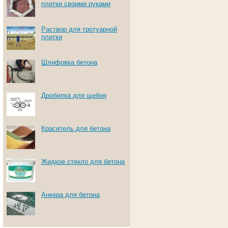
плитки своими руками
Раствор для тротуарной
плитки
Шлифовка бетона
Дробилка для щебня
Краситель для бетона
Жидкое стекло для бетона
Анкера для бетона