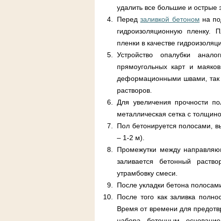
удалить все большие и острые 
Перед
заливкой бетоном
на по
гидроизоляционную пленку. П
пленки в качестве гидроизоля
Устройство опалубки анало
прямоугольных карт и маяков
деформационными швами, так к
растворов.
Для увеличения прочности по
металлическая сетка с толщино
Пол бетонируется полосами, в
– 1-2 м).
Промежутки между направляющ
заливается бетонный раство
утрамбовку смеси.
После укладки бетона полосами
После того как заливка полно
Время от времени для предотв
набора бетонным основани