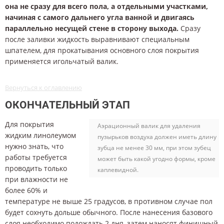
она не сразу для всего пола, а отдельными участками,
начиная с самого дальнего угла ванной и двигаясь
параллельно несущей стене в сторону выхода.
Сразу
после заливки жидкость выравнивают специальным
шпателем, для прокатывания основного слоя покрытия
применяется игольчатый валик.
Вернуться к оглавлению
ОКОНЧАТЕЛЬНЫЙ ЭТАП
Для покрытия
Аэрационный валик для удаления
жидким линолеумом
пузырьков воздуха должен иметь длину
нужно знать, что
зубца не менее 30 мм, при этом зубец
работы требуется
может быть какой угодно формы, кроме
проводить только
каплевидной.
при влажности не
более 60% и
температуре не выше 25 градусов, в противном случае пол
будет сохнуть дольше обычного. После нанесения базового
слоя необходимо подождать 2 дня, затем наносят финишный