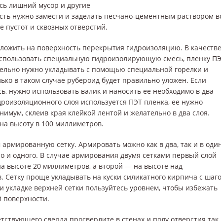
есь лишний мусор и другие
ость нужно замести и заделать песчано-цементным раствором в
 пустот и сквозных отверстий.
ложить на поверхность перекрытия гидроизоляцию. В качеств
спользовать специальную гидроизолирующую смесь, пленку П
тельно нужно укладывать с помощью специальной горелки и
лько в таком случае рубероид будет правильно уложен. Если
, нужно использовать валик и наносить ее необходимо в два
идроизоляционного слоя используется ПЭТ пленка, ее нужно
нимум, склеив края клейкой лентой и желательно в два слоя.
на высоту в 100 миллиметров.
рмированную сетку. Армировать можно как в два, так и в оди
но и одного. В случае армирования двумя сетками первый слой
а высоте 20 миллиметров, а второй — на высоте над
. Сетку проще укладывать на куски силикатного кирпича с шаг
и укладке верхней сетки пользуйтесь уровнем, чтобы избежать
 поверхности.
ствующего сверла просверлите в стенах и полу отверстия так,