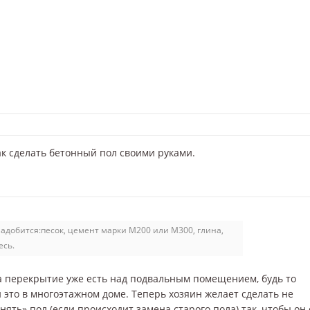
ак сделать бетонный пол своими руками.
надобится:песок, цемент марки М200 или М300, глина,
есь.
а перекрытие уже есть над подвальным помещением, будь то
 это в многоэтажном доме. Теперь хозяин желает сделать не
днять» пол (если происходит замена старого пола) так, чтобы он 