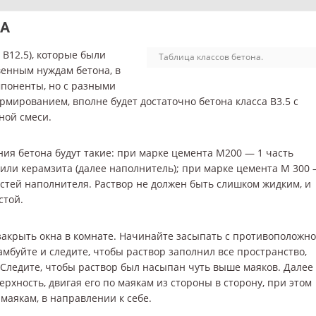
ЛА
; В12.5), которые были
Таблица классов бетона.
венным нуждам бетона, в
мпоненты, но с разными
рмированием, вполне будет достаточно бетона класса В3.5 с
ной смеси.
ния бетона будут такие: при марке цемента М200 — 1 часть
 или керамзита (далее наполнитель); при марке цемента М 300
частей наполнителя. Раствор не должен быть слишком жидким, и
стой.
 закрыть окна в комнате. Начинайте засыпать с противоположно
амбуйте и следите, чтобы раствор заполнил все пространство,
Следите, чтобы раствор был насыпан чуть выше маяков. Далее
хность, двигая его по маякам из стороны в сторону, при этом
аякам, в направлении к себе.