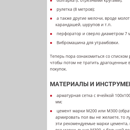
болгарка (с отрезными кругами);
рулетка (8 метров);
а также другие мелочи, вроде молотк
карандашей, шурупов и т.п.
перфоратор и сверло диаметром 7 м
Вибромашина для утрамбовки.
Теперь пора ознакомиться со списком 
чтобы потом не тратить драгоценные 
покупок.
МАТЕРИАЛЫ И ИНСТРУМ
арматурная сетка с ячейкой 100х10
мм;
цемент марки М200 или М300 (обра
армировать пол вы не желаете, то 
эти рекомендуемые марки цемента, 
все марки, выше М300, с большой в