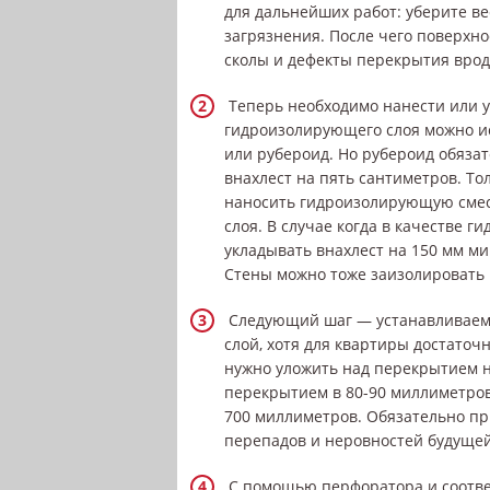
для дальнейших работ: уберите в
загрязнения. После чего поверхн
сколы и дефекты перекрытия вроде
Теперь необходимо нанести или у
гидроизолирующего слоя можно и
или рубероид. Но рубероид обяза
внахлест на пять сантиметров. То
наносить гидроизолирующую смесь
слоя. В случае когда в качестве г
укладывать внахлест на 150 мм ми
Стены можно тоже заизолировать 
Следующий шаг — устанавливаем а
слой, хотя для квартиры достаточ
нужно уложить над перекрытием н
перекрытием в 80-90 миллиметров
700 миллиметров. Обязательно пр
перепадов и неровностей будущей
С помощью перфоратора и соответ