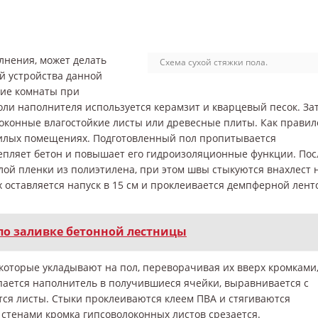
олнения, может делать
Схема сухой стяжки пола.
й устройства данной
ние комнаты при
оли наполнителя используется керамзит и кварцевый песок. За
оконные влагостойкие листы или древесные плиты. Как правил
жилых помещениях. Подготовленный пол пропитывается
епляет бетон и повышает его гидроизоляционные функции. Пос
слой пленки из полиэтилена, при этом швы стыкуются внахлест 
х оставляется напуск в 15 см и проклеивается демпферной лент
по заливке бетонной лестницы
которые укладывают на пол, переворачивая их вверх кромками
пается наполнитель в получившиеся ячейки, выравнивается с
ся листы. Стыки проклеиваются клеем ПВА и стягиваются
о стенами кромка гипсоволоконных листов срезается.