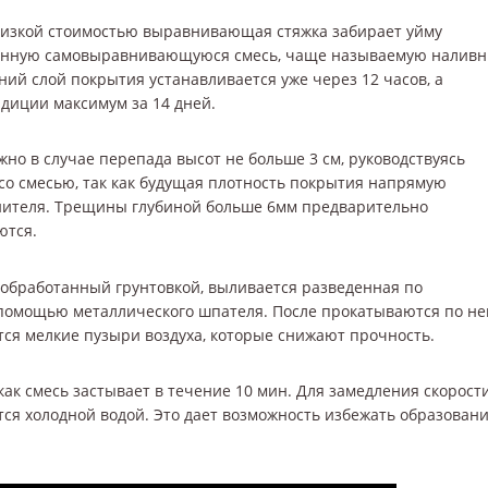
низкой стоимостью выравнивающая стяжка забирает уйму
менную самовыравнивающуюся смесь, чаще называемую налив
ий слой покрытия устанавливается уже через 12 часов, а
диции максимум за 14 дней.
но в случае перепада высот не больше 3 см, руководствуясь
со смесью, так как будущая плотность покрытия напрямую
лнителя. Трещины глубиной больше 6мм предварительно
ются.
обработанный грунтовкой, выливается разведенная по
 помощью металлического шпателя. После прокатываются по не
тся мелкие пузыри воздуха, которые снижают прочность.
как смесь застывает в течение 10 мин. Для замедления скорост
ся холодной водой. Это дает возможность избежать образован