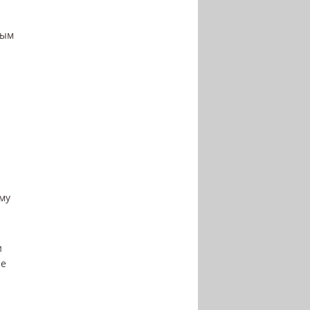
ным
му
и
ие