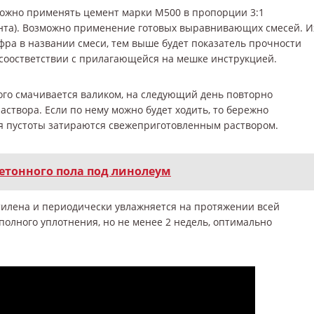
можно применять цемент марки М500 в пропорции 3:1
мента). Возможно применение готовых выравнивающих смесей. И
фра в названии смеси, тем выше будет показатель прочности
 соостветствии с прилагающейся на мешке инструкцией.
ого смачивается валиком, на следующий день повторно
аствора. Если по нему можно будет ходить, то бережно
ся пустоты затираются свежеприготовленным раствором.
етонного пола под линолеум
тилена и периодически увлажняется на протяжении всей
олного уплотнения, но не менее 2 недель, оптимально