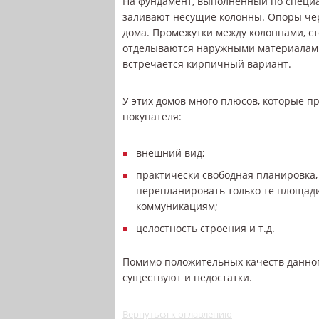
На фундамент, выполненный по специа
заливают несущие колонны. Опоры че
дома. Промежутки между колоннами, с
отделываются наружными материалами
встречается кирпичный вариант.
У этих домов много плюсов, которые 
покупателя:
внешний вид;
практически свободная планировка
перепланировать только те площади
коммуникациям;
целостность строения и т.д.
Помимо положительных качеств данног
существуют и недостатки.
Вернуться к оглавлению