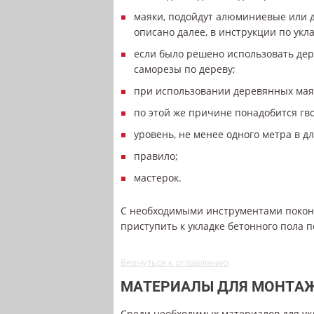
маяки, подойдут алюминиевые или де
описано далее, в инструкции по укла
если было решено использовать дере
саморезы по дереву;
при использовании деревянных мая
по этой же причине понадобится гв
уровень, не менее одного метра в дл
правило;
мастерок.
С необходимыми инструментами покон
приступить к укладке бетонного пола п
Вернуться к оглавлению
МАТЕРИАЛЫ ДЛЯ МОНТА
Среди необходимых материалов для укла