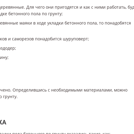
ревянные. Для чего они пригодятся и как с ними работать, бу
дке бетонного пола по грунту;
вянные маяки в ходе укладки бетонного пола, то понадобятся
ков и саморезов понадобится шуруповерт;
оздодер;
ину;
чено. Определившись с необходимыми материалами, можно
о грунту.
ЖА
дки пола бетонного по грунту оказались такие, как: