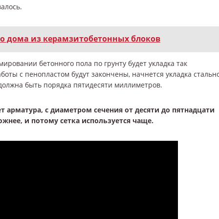
валось.
о дома из керамзитобетонных блоков
ровании бетонного пола по грунту будет укладка так
аботы с пенопластом будут закончены, начнется укладка стальн
 должна быть порядка пятидесяти миллиметров.
ет арматура, с диаметром сечения от десяти до пятнадцати
жнее, и потому сетка используется чаще.