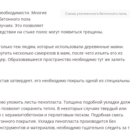
 необходимости. Многие
Схема утепленного бетонного пола.
 бетонного пола
лучаях. Это позволяет
едствии на стыке полос могут появиться трещины.
только тем людям, которые использовали деревянные маяки.
тить несколько саморезов в маяк, после чего изъять его из
дер. Образовавшееся пространство необходимо тут же залить
остав затвердеет, его необходимо покрыть одной из специальны
имо уложить листы пенопласта. Толщина подобной укладки дол
 позволит сохранить тепло. В некоторых случаях твердый или
 с керамзитобетоном и перлитовым песком. Подобная смесь
тонного покрытия. Укладка пенопласта производится без
струментов и материалов, необходимо тщательно следить за т