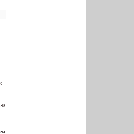
х
жна
ем,