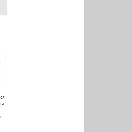
.
ся,
ри
,