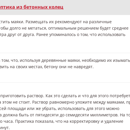
ептика из бетонных колец
стить маяки. Размещать их рекомендуют на различные
 Чтобы долго не метаться, оптимальным решением будет среднее
а друг от друга. Ранее упоминалось о том, что использовать
 том, что, используя деревянные маяки, необходимо их изымать
ть на своих местах, бетону они не навредят.
приготовить раствор. Как это сделать и что для этого потребует
 этом не стоит. Раствор равномерно уложите между маяками, п
сей площади или же убрать, использовать для этого можно
а должна быть от пятидесяти до семидесяти миллиметров. На то
о часа. Практика показала, что на корректировку и удаление
инут.