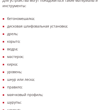
Для устройства могут понадобиться такие материалы и
инструменты:
бетономешалка;
дисковая шлифовальная установка;
дрель;
корыто;
ведра;
мастерок;
кирка;
уровень;
шнур или леска;
правило;
маячковый профиль;
шурупы;
цемент;