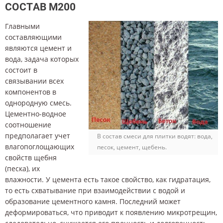
СОСТАВ М200
Главными
составляющими
являются цемент и
вода, задача которых
состоит в
связывании всех
компонентов в
однородную смесь.
Цементно-водное
соотношение
предполагает учет
В состав смеси для плитки водят: вода,
влагопоглощающих
песок, цемент, щебень.
свойств щебня
(песка), их
влажности. У цемента есть такое свойство, как гидратация,
то есть схватывание при взаимодействии с водой и
образование цементного камня. Последний может
деформироваться, что приводит к появлению микротрещин,