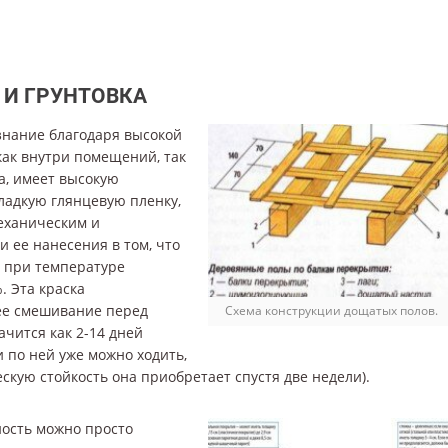
 И ГРУНТОВКА
знание благодаря высокой
ак внутри помещений, так
а, имеет высокую
ладкую глянцевую пленку,
еханическим и
 ее нанесения в том, что
я при температуре
. Эта краска
 ее смешивание перед
Схема конструкции дощатых полов.
ачится как 2-14 дней
и по ней уже можно ходить,
кую стойкость она приобретает спустя две недели).
хность можно просто