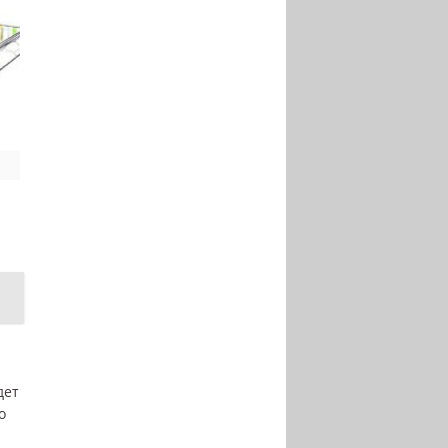
дет
о