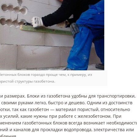
бетонных блоков гораздо проще чем, к примеру, из
ористой структуры газобетона.
и размерах. Блоки из газобетона удобны для транспортировки,
о своими руками легко, быстро и дешево. Одним из достоинств
ботки, так как газобетон — материал пористый, относительно
их усилий, какие нужны при работе с железобетоном. При
именением газобетонных блоков всегда возникает необходимост
ений и каналов для прокладки водопровода, электричества или
обления.