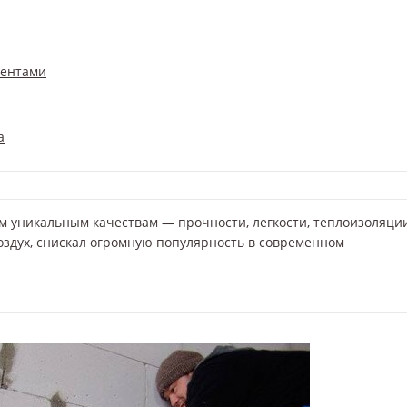
ментами
а
им уникальным качествам — прочности, легкости, теплоизоляци
оздух, снискал огромную популярность в современном