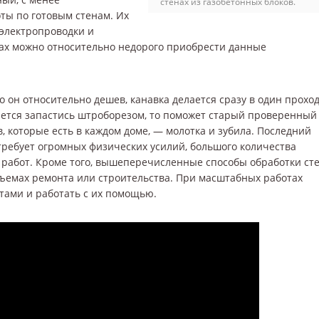
стенах из газобетонных блоков.
ы по готовым стенам. Их
 электропроводки и
нах можно относительно недорого приобрести данные
о он относительно дешев, канавка делается сразу в один проход
дается запастись штроборезом, то поможет старый проверенный
, которые есть в каждом доме, — молотка и зубила. Последний
 требует огромных физических усилий, большого количества
 работ. Кроме того, вышеперечисленные способы обработки ст
бъемах ремонта или строительства. При масштабных работах
тами и работать с их помощью.