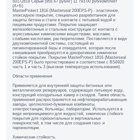
50172819 Серый (955.67 руб/кг) 11 793.00 руб/комплект
(А+Б)
MasterProtect 1816 (Masterseal 200EPS-P) - эластичное,
эпоксидное покрытие, специально разработанное для
защиты бетона и стали в контакте с питьевой водой и
пищевыми продуктами. Покрытие защищает
железобетонные и стальные конструкции от контакта с
агрессивными химическими веществами, маслами,
слабыми кислотами, растворителями. Поставляется в виде
двухкомпонентной системы, состоящей из
пигментированной базы и отвердителя, которая после
смешивания преобразуется в декоративное химически
стойкое покрытие. Покрытие MasterProtect 1816 (Masterseal
200EPS-P) было протестировано в соответствии с BS6920
часть 1 и часть 3 (высокая температура использования).
Области применения
Применяется для внутренней защиты бетонных или
металлических резервуаров, содержащих питьевую воду,
конструкций холодильных камер и складов. Также область
применения распространяется на нефтеперерабатывающие
заводы, целлюлозно-бумажные комбинаты,
электростанции, больницы, лаборатории. Используется в
виде непроницаемого для жидкостей, химически стойкого
покрытия для горизонтальных и вертикальных
поверхностей, в том числе для создания газо- и
пароизоляции.
Химическая стойкость