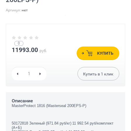
Артикул:
нет
0
11993.00
руб.
КУПИТЬ
Купить в
1
клик
Описание
MasterProtect 1816 (Masterseal 200EPS-P)
50172818 Зеленый (971.84 руб/кг)
11 992.54 руб/комплект
(А+Б)