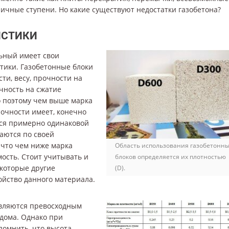
ичные ступени. Но какие существуют недостатки газобетона?
ИСТИКИ
ьный имеет свои
тики. Газобетонные блоки
ти, весу, прочности на
чность на сжатие
о поэтому чем выше марка
рочности имеет, конечно
тся примерно одинаковой
чаются по своей
 что чем ниже марка
Область использования газобетонн
ость. Стоит учитывать и
блоков определяется их плотностью
екоторые другие
(D).
ойство данного материала.
являются превосходным
 дома. Однако при
помнить, что высота