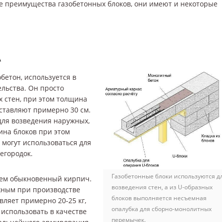
е преимущества газобетонных блоков, они имеют и некоторые
А
бетон, используется в
льства. Он просто
 стен, при этом толщина
оставляют примерно 30 см.
 для возведения наружных,
ина блоков при этом
 могут использоваться для
егородок.
Газобетонные блоки используются д
 чем обыкновенный кирпич.
возведения стен, а из U-образных
жным при производстве
блоков выполняется несъемная
вляет примерно 20-25 кг,
опалубка для сборно-монолитных
 использовать в качестве
перемычек.