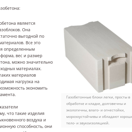
зобетона:
бетона является
азоблоков. Она
статочно выгодной по
материалов. Все это
аря определенным
 форма, вес и размер
етона, можно значительно
сходных материалах.
таких материалов
одимая нагрузка на
возможность экономить
амента.
Газобетонные блоки легки, просты в
обработке и кладке, долговечны и
казатели
экологичны, влаго- и огнестойки,
у, что такие изделия
морозоустойчивы и обладают хорош
ыкновенного воздуха и
тело- и звукоизоляцией.
ионную способность, они