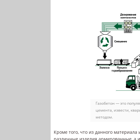
Газобетон — это попул
цемента, извести, ква
методом.
Кроме того, что из данного материала
различные изделия армированные, а и