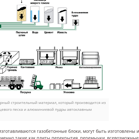
ярный строительный материал, который производится из
рцевого песка и алюминиевой пудры автоклавным
 изготавливаются газобетонные блоки, могут быть изготовлены 
менно такие как плиты перекрытия, перемычки, всевозможные