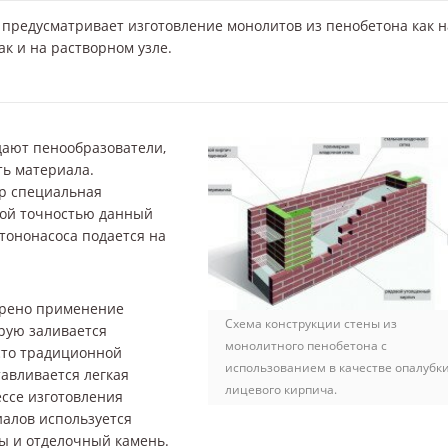
 предусматривает изготовление монолитов из пенобетона как н
ак и на растворном узле.
дают пенообразователи,
ь материала.
р специальная
кой точностью данный
тононасоса подается на
трено применение
Схема конструкции стены из
рую заливается
монолитного пенобетона с
сто традиционной
использованием в качестве опалубк
авливается легкая
лицевого кирпича.
ессе изготовления
иалов используется
ы и отделочный камень.