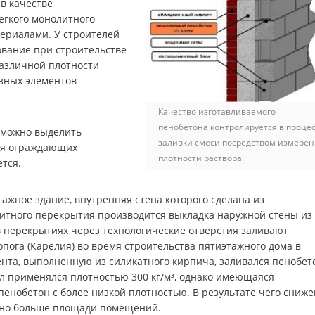
в качестве
егкого монолитного
териалами. У строителей
ование при строительстве
различной плотности
азных элементов
Качество изготавливаемого
пенобетона контролируется в проце
 можно выделить
заливки смеси посредством измере
ия ограждающих
плотности раствора.
ется.
тажное здание, внутренняя стена которого сделана из
литного перекрытия производится выкладка наружной стены из
 перекрытиях через технологические отверстия заливают
пога (Карелия) во время строительства пятиэтажного дома в
нта, выполненную из силикатного кирпича, заливался пенобет
л применялся плотностью 300 кг/м³, однако имеющаяся
пенобетон с более низкой плотностью. В результате чего сниже
ано больше площади помещений.