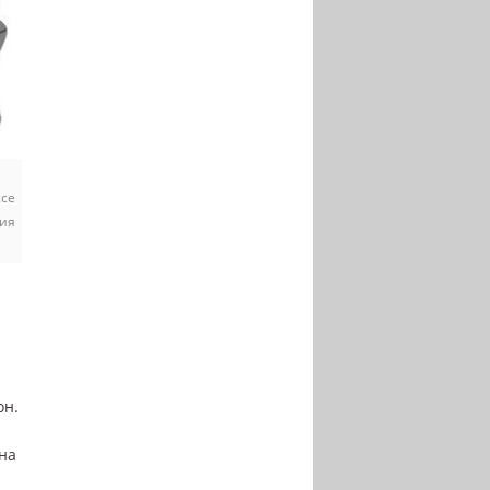
ссе
ния
он.
на