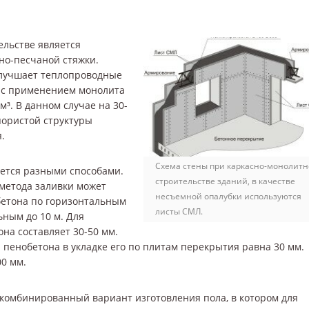
ельстве является
о-песчаной стяжки.
улучшает теплопроводные
 с применением монолита
м³. В данном случае на 30-
пористой структуры
.
Схема стены при каркасно-монолит
ется разными способами.
строительстве зданий, в качестве
 метода заливки может
несъемной опалубки используются
обетона по горизонтальным
листы СМЛ.
ьным до 10 м. Для
на составляет 30-50 мм.
пенобетона в укладке его по плитам перекрытия равна 30 мм.
0 мм.
омбинированный вариант изготовления пола, в котором для