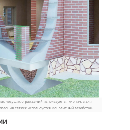
ых несущих ограждений используются кирпич, а для
овления стяжек используется монолитный газобетон.
ИИ