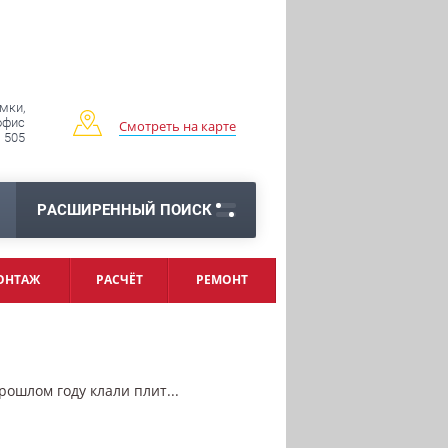
имки,
 офис
Смотреть на карте
505
РАСШИРЕННЫЙ ПОИСК
ОНТАЖ
РАСЧЁТ
РЕМОНТ
ошлом году клали плит...