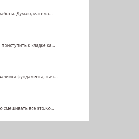
работы. Думаю, матема...
риступить к кладке ка...
заливки фундамента, нич...
 смешивать все это.Ко...