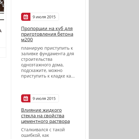
9 июля 2015
Пропорции на куб для
А
приготовления бетона
м200
планирую приступить к
заливке фундамента для
строительства
одноэтажного дома,
подскажите, можно
приступить к кладке ка...
9 июля 2015
Влияние жидкого
стекла на свойства
цементного раствора
Сталкивался с такой
ошибкой, как