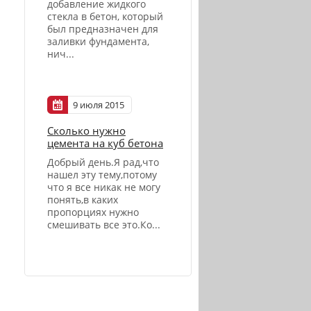
добавление жидкого
стекла в бетон, который
был предназначен для
заливки фундамента,
нич...
9 июля 2015
Сколько нужно
цемента на куб бетона
Добрый день.Я рад,что
нашел эту тему,потому
что я все никак не могу
понять,в каких
пропорциях нужно
смешивать все это.Ко...